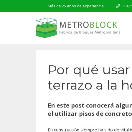
Saltar
Más de 25 años de experiencia
318-7
al
contenido
Por qué usar
terrazo a la h
En este post conocerá algun
el utilizar pisos de concre
En construcción siempre ha sido de vital 