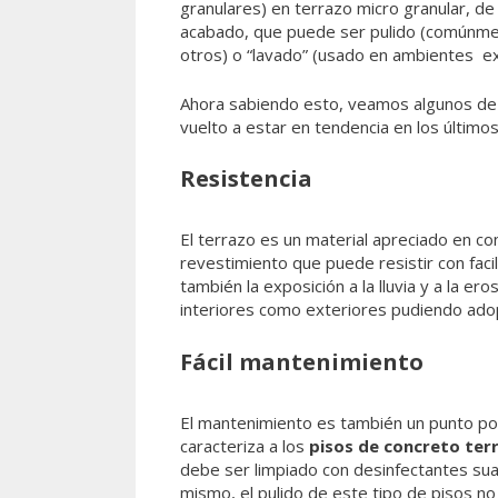
granulares) en terrazo micro granular, d
acabado, que puede ser pulido (comúnmen
otros) o “lavado” (usado en ambientes ex
Ahora sabiendo esto, veamos algunos de 
vuelto a estar en tendencia en los último
Resistencia
El terrazo es un material apreciado en con
revestimiento que puede resistir con facil
también la exposición a la lluvia y a la er
interiores como exteriores pudiendo ado
Fácil mantenimiento
El mantenimiento es también un punto pos
caracteriza a los
pisos de concreto ter
debe ser limpiado con desinfectantes suav
mismo, el pulido de este tipo de pisos n