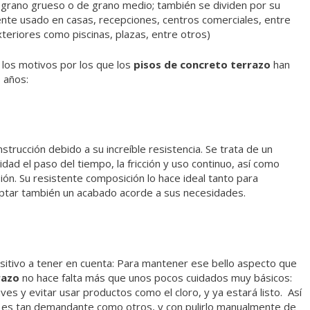
e grano grueso o de grano medio; también se dividen por su
te usado en casas, recepciones, centros comerciales, entre
teriores como piscinas, plazas, entre otros)
los motivos por los que los
pisos de concreto terrazo
han
s años:
strucción debido a su increíble resistencia. Se trata de un
idad el paso del tiempo, la fricción y uso continuo, así como
osión. Su resistente composición lo hace ideal tanto para
ptar también un acabado acorde a sus necesidades.
itivo a tener en cuenta: Para mantener ese bello aspecto que
razo
no hace falta más que unos pocos cuidados muy básicos:
es y evitar usar productos como el cloro, y ya estará listo. Así
o es tan demandante como otros, y con pulirlo manualmente de